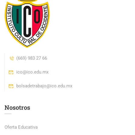
(669) 983 27 66
ico@ico.edu.mx
bolsadetrabajo@ico.edu.mx
Nosotros
Oferta Educativa