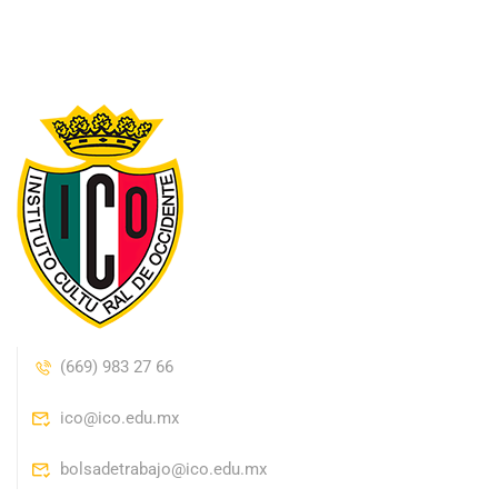
(669) 983 27 66
ico@ico.edu.mx
bolsadetrabajo@ico.edu.mx